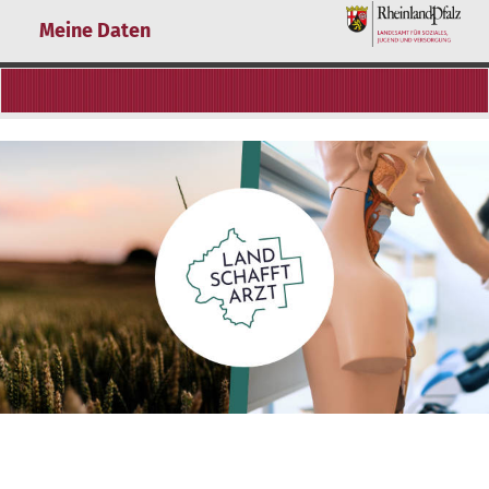
Meine Daten
landarztquote