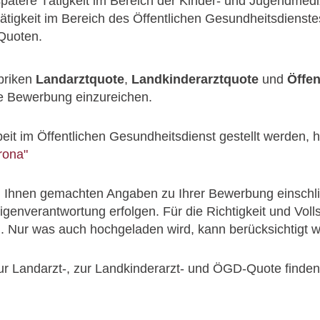
pätere Tätigkeit im Bereich der Kinder- und Jugendmedi
tigkeit im Bereich des Öffentlichen Gesundheitsdienste
 Quoten.
briken
Landarztquote
,
Landkinderarztquote
und
Öffen
hre Bewerbung einzureichen.
it im Öffentlichen Gesundheitsdienst gestellt werden, h
rona"
on Ihnen gemachten Angaben zu Ihrer Bewerbung einschl
Eigenverantwortung erfolgen. Für die Richtigkeit und Vol
h. Nur was auch hochgeladen wird, kann berücksichtigt 
ur Landarzt-, zur Landkinderarzt- und ÖGD-Quote finde