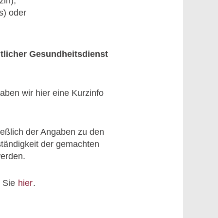
zin),
s) oder
tlicher Gesundheitsdienst
aben wir hier eine Kurzinfo
ießlich der Angaben zu den
lständigkeit der gemachten
werden.
n Sie
hier
.